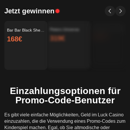
Jetzt gewinnen
Bar Bar Black Sheep
Peters Universe
Diamond Croupier
168€
319€
367€
Einzahlungsoptionen für
Promo-Code-Benutzer
Es gibt viele einfache Möglichkeiten, Geld im Luck Casino
einzuzahlen, die die Verwendung eines Promo-Codes zum
Kinderspiel machen. Egal, ob Sie altmodische oder