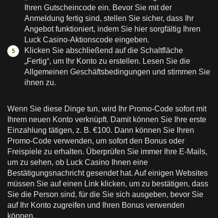
Ihren Gutscheincode ein. Bevor Sie mit der
Anmeldung fertig sind, stellen Sie sicher, dass Ihr
Angebot funktioniert, indem Sie hier sorgfältig Ihren
Luck Casino-Aktionscode eingeben.
Klicken Sie abschließend auf die Schaltfläche
„Fertig“, um Ihr Konto zu erstellen. Lesen Sie die
Allgemeinen Geschäftsbedingungen und stimmen Sie
ihnen zu.
Wenn Sie diese Dinge tun, wird Ihr Promo-Code sofort mit
Ihrem neuen Konto verknüpft. Damit können Sie Ihre erste
Einzahlung tätigen, z. B. €100. Dann können Sie Ihren
Promo-Code verwenden, um sofort den Bonus oder
Freispiele zu erhalten. Überprüfen Sie immer Ihre E-Mails,
um zu sehen, ob Luck Casino Ihnen eine
Bestätigungsnachricht gesendet hat. Auf einigen Websites
müssen Sie auf einen Link klicken, um zu bestätigen, dass
Sie die Person sind, für die Sie sich ausgeben, bevor Sie
auf Ihr Konto zugreifen und Ihren Bonus verwenden
können.