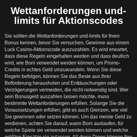
Wettanforderungen und-
limits für Aktionscodes
Sie sollten die Wettanforderungen und-limits für Ihren
Bonus kennen, bevor Sie versuchen, Gewinne aus einem
Luck Casino-Aktionscode auszuzahlen. Es wird erwartet,
dass diese Regeln eingehalten werden und dass deutlich
wird, wie Boni verwendet werden können, um Promo-
Credits in echtes Geld umzuwandeln. Wenn Sie diese
Regeln befolgen, können Sie das Beste aus Ihrer
Beförderung herausholen und Enttäuschungen oder
Verzögerungen vermeiden, die nicht notwendig sind. Wer
sein Bonusgeld auszahlen lassen möchte, muss
bestimmte Wettanforderungen erfüllen. Solange Sie die
Voraussetzungen erfüllen, gibt es auch Grenzen, wie viel
Sie gewinnen oder setzen können. Um das meiste Geld zu
verdienen, achten Sie darauf, wann Boni auslaufen, für
welche Spiele sie verwendet werden können und welche
größten Einsätze sie zulassen. All diese Dinge können Ihre