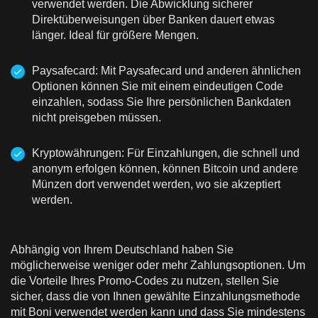
verwendet werden. Die Abwicklung sicherer
Direktüberweisungen über Banken dauert etwas
länger. Ideal für größere Mengen.
Paysafecard: Mit Paysafecard und anderen ähnlichen
Optionen können Sie mit einem eindeutigen Code
einzahlen, sodass Sie Ihre persönlichen Bankdaten
nicht preisgeben müssen.
Kryptowährungen: Für Einzahlungen, die schnell und
anonym erfolgen können, können Bitcoin und andere
Münzen dort verwendet werden, wo sie akzeptiert
werden.
Abhängig von Ihrem Deutschland haben Sie
möglicherweise weniger oder mehr Zahlungsoptionen. Um
die Vorteile Ihres Promo-Codes zu nutzen, stellen Sie
sicher, dass die von Ihnen gewählte Einzahlungsmethode
mit Boni verwendet werden kann und dass Sie mindestens