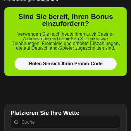
Sind Sie bereit, Ihren Bonus
einzufordern?
Verwenden Sie noch heute Ihren Luck Casino-
Aktionscode und genießen Sie exklusive
Belohnungen, Freispiele und erhöhte Einzahlungen,
die auf Deutschland-Spieler zugeschnitten sind.
Holen Sie sich Ihren Promo-Code
Platzieren Sie Ihre Wette