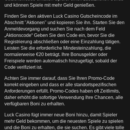
und können Spiele mit mehr Geld genießen.
Finden Sie den aktiven Luck Casino Gutscheincode im
Abschnitt "Aktionen" und kopieren Sie ihn. Starten Sie den
Anmeldevorgang und suchen Sie nach dem Feld
„Aktionscode“ Geben Sie den Code ein, bevor Sie die
Registrierung abschließen oder eine Einzahlung tätigen.
Leisten Sie die erforderliche Mindesteinzahlung, die
normalerweise €20 beträgt. Ihre Bonusgelder oder
Freispiele werden automatisch hinzugefügt, sobald der
Code verifiziert ist.
Achten Sie immer darauf, dass Sie Ihren Promo-Code
korrekt eingeben und dass er alle standortspezifischen
Anforderungen erfüllt. Promo-Codes haben oft Zeitlimits,
daher erhöht die sofortige Verwendung Ihre Chancen, alle
verfügbaren Boni zu erhalten.
Luck Casino fügt immer neue Boni hinzu, damit Spieler
mehr Geld bekommen, um die neuesten Spiele zu spielen
und die Boni zu erhalten, die sie suchen. Es gibt viele tolle