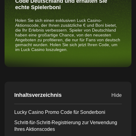
Code Deutschland und erhalten Sie
echte Spielerboni
Holen Sie sich einen exklusiven Luck Casino-
Aktionscode, der Ihnen zusätzliche € und Boni bietet,
die Ihr Erlebnis verbessern. Spieler von Deutschland
haben eine großartige Chance, von den neuesten
Angeboten zu profitieren, die nur für Fans von deutsch
gemacht wurden. Holen Sie sich jetzt Ihren Code, um
im Luck Casino loszulegen.
Inhaltsverzeichnis
Hide
Lucky Casino Promo Code für Sonderboni
Schritt-für-Schritt-Registrierung zur Verwendung
Ihres Aktionscodes