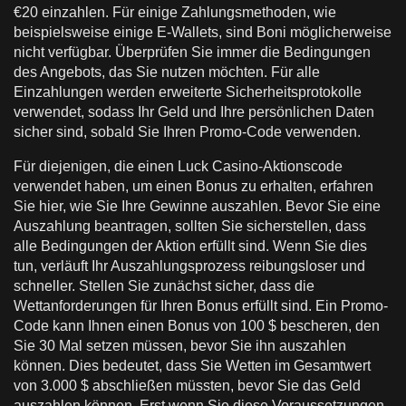
€20 einzahlen. Für einige Zahlungsmethoden, wie
beispielsweise einige E-Wallets, sind Boni möglicherweise
nicht verfügbar. Überprüfen Sie immer die Bedingungen
des Angebots, das Sie nutzen möchten. Für alle
Einzahlungen werden erweiterte Sicherheitsprotokolle
verwendet, sodass Ihr Geld und Ihre persönlichen Daten
sicher sind, sobald Sie Ihren Promo-Code verwenden.
Für diejenigen, die einen Luck Casino-Aktionscode
verwendet haben, um einen Bonus zu erhalten, erfahren
Sie hier, wie Sie Ihre Gewinne auszahlen. Bevor Sie eine
Auszahlung beantragen, sollten Sie sicherstellen, dass
alle Bedingungen der Aktion erfüllt sind. Wenn Sie dies
tun, verläuft Ihr Auszahlungsprozess reibungsloser und
schneller. Stellen Sie zunächst sicher, dass die
Wettanforderungen für Ihren Bonus erfüllt sind. Ein Promo-
Code kann Ihnen einen Bonus von 100 $ bescheren, den
Sie 30 Mal setzen müssen, bevor Sie ihn auszahlen
können. Dies bedeutet, dass Sie Wetten im Gesamtwert
von 3.000 $ abschließen müssten, bevor Sie das Geld
auszahlen können. Erst wenn Sie diese Voraussetzungen