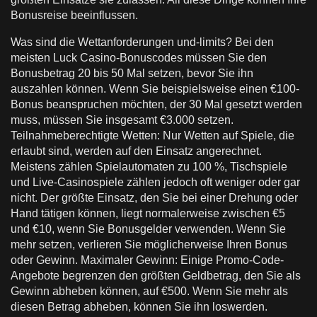
Bonusreise beeinflussen.
Was sind die Wettanforderungen und-limits? Bei den
meisten Luck Casino-Bonuscodes müssen Sie den
Bonusbetrag 20 bis 50 Mal setzen, bevor Sie ihn
auszahlen können. Wenn Sie beispielsweise einen €100-
Bonus beanspruchen möchten, der 30 Mal gesetzt werden
muss, müssen Sie insgesamt €3.000 setzen.
Teilnahmeberechtigte Wetten: Nur Wetten auf Spiele, die
erlaubt sind, werden auf den Einsatz angerechnet.
Meistens zählen Spielautomaten zu 100 %, Tischspiele
und Live-Casinospiele zählen jedoch oft weniger oder gar
nicht. Der größte Einsatz, den Sie bei einer Drehung oder
Hand tätigen können, liegt normalerweise zwischen €5
und €10, wenn Sie Bonusgelder verwenden. Wenn Sie
mehr setzen, verlieren Sie möglicherweise Ihren Bonus
oder Gewinn. Maximaler Gewinn: Einige Promo-Code-
Angebote begrenzen den größten Geldbetrag, den Sie als
Gewinn abheben können, auf €500. Wenn Sie mehr als
diesen Betrag abheben, können Sie ihn loswerden.