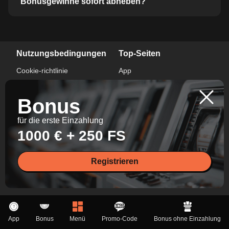
Bonusgewinne sofort abheben?
Nutzungsbedingungen
Top-Seiten
Cookie-richtlinie
App
Datenschutzrichtlinie
Bonus
Allgemeine
Promo-Code
Bonus
Geschäftsbedingungen
Bonus ohne Einzahlung
für die erste Einzahlung
Verantwortungsvolles
Spielen
1000 € + 250 FS
Kontakte
Registrieren
+357 99 351780
info@luckcasinouk.net
Gehen Sie auf Nummer sicher
App
Bonus
Menü
Promo-Code
Bonus ohne Einzahlung
Wenn Sie Symptome einer Spielsucht bemerken, suchen Sie